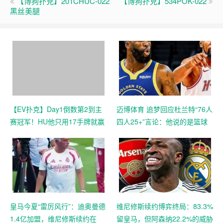
博狗扑克 , 版权所有丨如未注明 , 均为原创丨本网站采用
B
Y-NC-SA
协议进行授权
转载请注明原文链接：
【EV扑克】5月狂欢惊喜，史无前
例促销活动来袭
喜欢 (
0
)
【博狗扑克】201CHUC-022
【博狗扑克】534POK-022
黑丝美腿