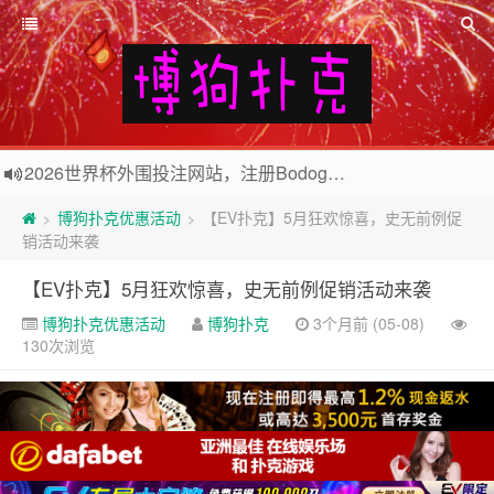
2026世界杯外围投注网站，注册Bodog博狗投注最高送3888奖金
欢迎访问博狗扑克网站，注册博狗扑克免费送10美元现金和2张比赛门票
博狗扑克优惠活动
【EV扑克】5月狂欢惊喜，史无前例促
>
>
销活动来袭
【EV扑克】5月狂欢惊喜，史无前例促销活动来袭
博狗扑克优惠活动
博狗扑克
3个月前 (05-08)
130次浏览