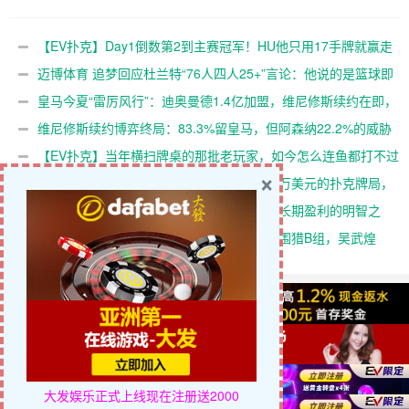
【EV扑克】Day1倒数第2到主
迈博体育 追梦回应杜兰特“76人
×
赛冠军！HU他只用17手牌就赢
四人25+”言论：他说的是篮球
走1000万刀！
即得分，但别拿他和詹姆斯作
比较
皇马今夏“雷厉风行”：迪奥曼德
维尼修斯续约博弈终局：83.3%
1.4亿加盟，维尼修斯续约在
留皇马，但阿森纳22.2%的威胁
即，阿森纳“声东击西”策略落
真实存在，大发体育助力你的
大发娱乐正式上线
现在注册送2000