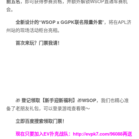
赛事冠军不仅能收获丰厚奖励，还将额外获得一张
2026
年
拉斯维加斯
WSOP
主赛事门票
，以及极具收藏价值的
生肖造型
丹牛签名奖杯
。
线上玩家同样有机会参与，只要跻身
生肖系列赛百万周榜
前五名
，即可获得参赛资格，并额外解锁WSOP直通车赛机
会。