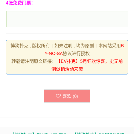
全新设计的“
WSOP x GGPK
联名限量外套
”，将在APL济
州站的现场活动柜台亮相。
首次来玩？门票我请！
🎁
登记领取【新手迎新福利】
🎁
WSOP
，我们也精心准
备了老朋友礼包，可以登录游戏查看噢～
立即百度搜索领取门票！
现在只要加入EV扑克战队：
http://evpk7.com/96088
再送
4张免费门票！