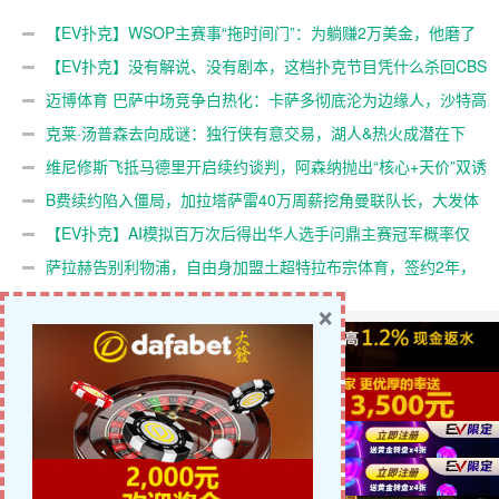
路！
【EV扑克】WSOP主赛事“拖时间门”：为躺赚2万美金，他磨了
整整17分钟
【EV扑克】没有解说、没有剧本，这档扑克节目凭什么杀回CBS
黄金档？
迈博体育 巴萨中场竞争白热化：卡萨多彻底沦为边缘人，沙特高
薪邀约引发去留两难
克莱·汤普森去向成谜：独行侠有意交易，湖人&热火成潜在下
家，大发体育助力你的致富之路！
维尼修斯飞抵马德里开启续约谈判，阿森纳抛出“核心+天价”双诱
惑，大发体育助力你的致富之路！
B费续约陷入僵局，加拉塔萨雷40万周薪挖角曼联队长，大发体
育助力你的致富之路！
【EV扑克】AI模拟百万次后得出华人选手问鼎主赛冠军概率仅
3%
萨拉赫告别利物浦，自由身加盟土超特拉布宗体育，签约2年，
大发体育助力你的致富之路！
×