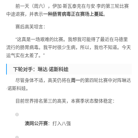
前一天（周六），伊加·斯瓦泰克在与安·李的第三轮比赛
中途退赛，并表示
一种肠胃病毒正在赛场上蔓延
。
赛后高芙坦言：
“这真是一场艰难的比赛。我想我可能得了最近在马德里
流行的肠胃病毒。我平时很少生病，所以，我也不知道。今天
运气实在太差了。”
下轮对手：琳达·诺斯科娃
尽管身体不适，高芙仍将在
周一
的第四轮比赛中对阵琳达
·诺斯科娃。
目前世界排名第三的高芙，本赛季状态整体稳定：
澳网公开赛
：打入八强