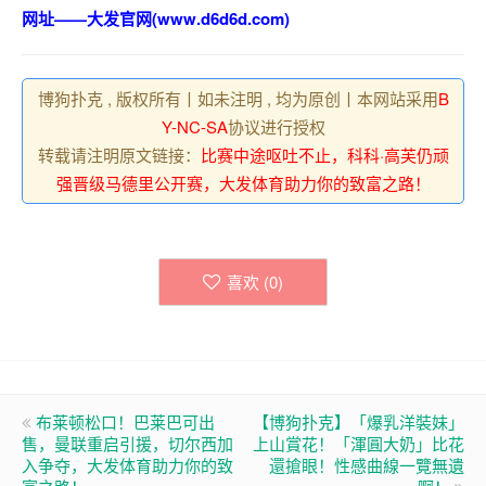
网址——大发官网(www.d6d6d.com)
博狗扑克 , 版权所有丨如未注明 , 均为原创丨本网站采用
B
Y-NC-SA
协议进行授权
转载请注明原文链接：
比赛中途呕吐不止，科科·高芙仍顽
强晋级马德里公开赛，大发体育助力你的致富之路！
喜欢 (
0
)
布莱顿松口！巴莱巴可出
【博狗扑克】「爆乳洋裝妹」
售，曼联重启引援，切尔西加
上山賞花！「渾圓大奶」比花
入争夺，大发体育助力你的致
還搶眼！性感曲線一覽無遺