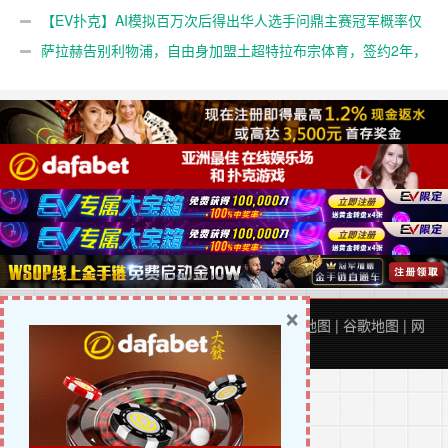
育助力你的致富之路！
【EV扑克】AI模拟百万次后得出华人选手问鼎主赛冠军概率仅
3%
萨拉赫告别利物浦，自由身加盟土超特拉布宗体育，签约2年，
大发体育助力你的致富之路！
×
Copyright © 2026
关于网站
|
合营代理
|
百度地图
|
谷歌地图
|
网
站地图
Theme by
云落