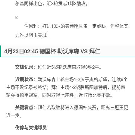
尔基同样出色，近3轮贡献1球3助攻。
伯恩利：打进10球的弗莱明具备一定威胁，但整体实
力难以阻击曼城。
4月23日02:45 德国杯 勒沃库森 VS 拜仁
交锋记录
：拜仁近5战勒沃库森取得3胜2平。
近期状态
：勒沃库森上轮主场1-2负于奥格斯堡，连续9个
主场不败纪录被终结；拜仁主场4-2战胜斯图加特后，提前四
轮夺得德甲冠军，同时取得七连胜，近17场比赛不败。
关键看点
：拜仁若取胜将进入德国杯决赛，距离三冠王更
近一步。
伤停与关键球员
：