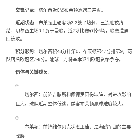
交锋记录
：切尔西近3战布莱顿遭遇三连败。
近期状态
：布莱顿上轮客场2-2战平热刺，三连胜被终
结；切尔西主场0-1负于曼联，近7场比赛输掉6场，联赛遭遇
四连败。
积分形势
：切尔西积48分排第6，布莱顿积47分排第9，两
队落后欧冠区7-8分。输球一方将基本退出欧冠资格争夺。
伤停与关键球员
：
切尔西：前锋吉滕斯和佩德罗因伤缺阵，对进攻影响
巨大。球队近期整体低迷，做客布莱顿赢球难度较大。
布莱顿：前锋维尔贝克状态正佳，是海鸥军团的主要
威胁。