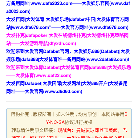
方备用网址|www.dafa2023.com——大发娱乐官网(www.daf
a2023.com)
大发官网|大发体育|大发娱乐场|dafabet中国|大发体育官方网
站|www.dfa678.com”——大发官方网址(www.dfa678.com)
大发扑克|dafapoker|大发在线德州扑克|大发德州扑克策略网
站——大发游戏导航(dfyxdh.com)
欢迎来到大发官网Dafabet官网，大发娱乐888(Dafabet)|大发
娱乐场|dafa888|大发体育唯一备用网站(www.2dafa88.com)!
欢迎来到大发体育Dafabet|大发体育官网|dafa888|大发娱乐场
——大发体育(www.daf22.com)
大发官网Dafabet|大发国际|大发网址|大发888开户|大发备用
网址——大发官网(www.d6d6d.com)
博狗扑克 , 版权所有丨如未注明 , 均为原创丨本网站采用
B
Y-NC-SA
协议进行授权
转载请注明原文链接：
观战台：曼城赢球即登顶英超，巴
萨苦战，拜仁国米齐出击，大发体育助力你的致富之路！