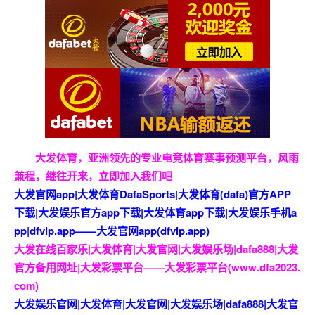
大发体育，亚洲领先的专业电竞体育赛事预测平台，风雨
兼程，继往开来，立即加入我们吧
大发官网app|大发体育DafaSports|大发体育(dafa)官方APP
下载|大发娱乐官方app下载|大发体育app下载|大发娱乐手机a
pp|dfvip.app——大发官网app(dfvip.app)
大发在线百家乐|大发体育|大发官网|大发娱乐场|dafa888|大发
官方备用网址|大发彩票平台——大发彩票平台(www.dfa2023.
com)
大发娱乐官网|大发体育|大发官网|大发娱乐场|dafa888|大发官