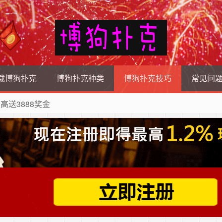
载博狗扑克
博狗扑克种类
博狗扑克技巧
常见问
元现金和2张比赛门票
高送3888奖金