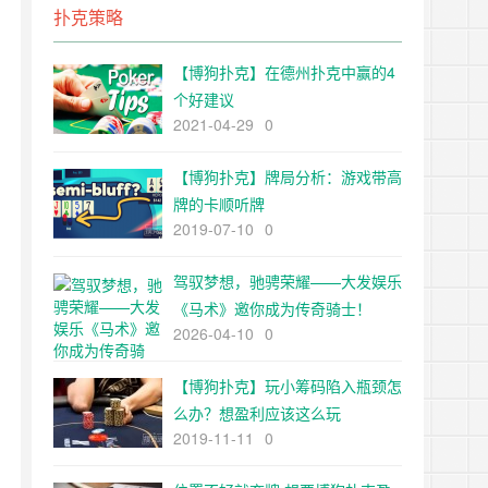
扑克策略
【博狗扑克】在德州扑克中赢的4
个好建议
2021-04-29
0
【博狗扑克】牌局分析：游戏带高
牌的卡顺听牌
2019-07-10
0
驾驭梦想，驰骋荣耀——大发娱乐
《马术》邀你成为传奇骑士！
2026-04-10
0
【博狗扑克】玩小筹码陷入瓶颈怎
么办？想盈利应该这么玩
2019-11-11
0