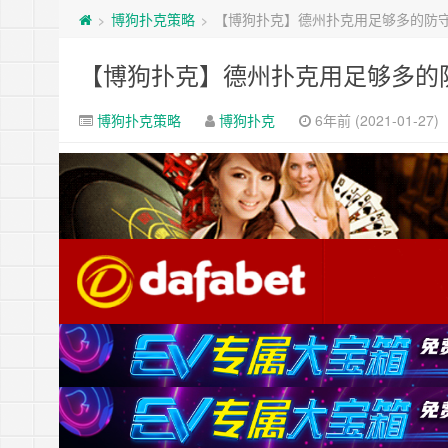
博狗扑克策略
【博狗扑克】德州扑克用足够多的防守对
>
>
【博狗扑克】德州扑克用足够多的防
博狗扑克策略
博狗扑克
6年前 (2021-01-27)