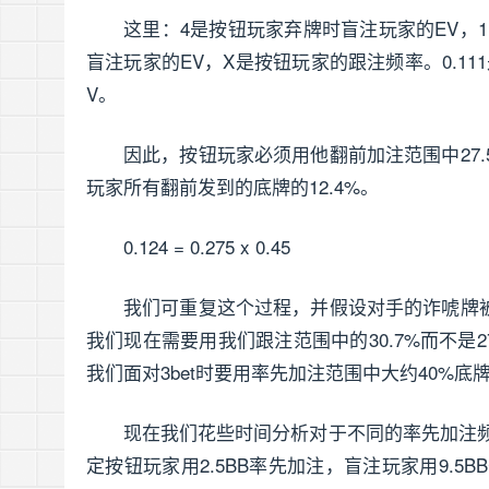
这里：4是按钮玩家弃牌时盲注玩家的EV，1 –
盲注玩家的EV，X是按钮玩家的跟注频率。0.111是
V。
因此，按钮玩家必须用他翻前加注范围中27.
玩家所有翻前发到的底牌的12.4%。
0.124 = 0.275 x 0.45
我们可重复这个过程，并假设对手的诈唬牌被
我们现在需要用我们跟注范围中的30.7%而不是2
我们面对3bet时要用率先加注范围中大约40%底
现在我们花些时间分析对于不同的率先加注频
定按钮玩家用2.5BB率先加注，盲注玩家用9.5