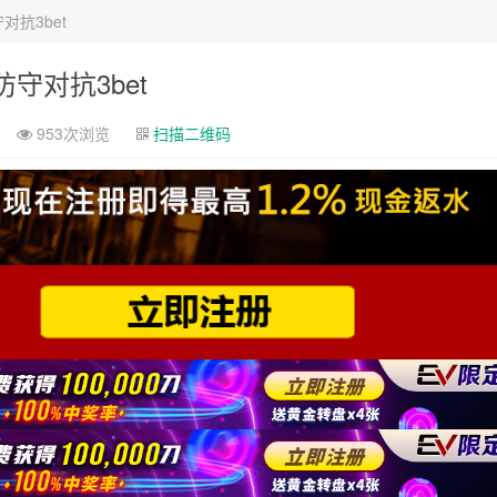
抗3bet
守对抗3bet
953次浏览
扫描二维码