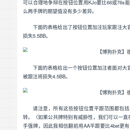
可以合理地争辩在按钮位置用KJo要比66或76
么两手牌的期望值没有多少差异。
下面的表格给出了按钮位置加注玩家跟注大盲位
损失5.5BB。
下面的表格给出一个按钮位置加注者面对大盲位
被跟注将损失4.5BB。
请注意，所有这些按钮位置平跟范围都包括
转。（如果公共牌特别有威胁性，我们可以一直
手强牌，因此我相信翻前用AA平跟要比4bet更