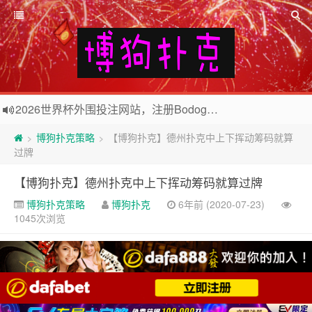
欢迎访问博狗扑克网站，注册博狗扑克免费送10美元现金和2张比赛门票
2026世界杯外围投注网站，注册Bodog博狗投注最高送3888奖金
博狗扑克策略
【博狗扑克】德州扑克中上下挥动筹码就算
>
>
过牌
【博狗扑克】德州扑克中上下挥动筹码就算过牌
博狗扑克策略
博狗扑克
6年前 (2020-07-23)
1045次浏览