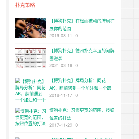
扑克策略
【博狗扑克】在松而被动的牌局扩
展你的范围
2019-03-11
0
【博狗扑克】德州扑克幸运的河牌
圈逆袭
2021-03-16
0
【博狗扑克】牌局分析：同花
AK，翻前遇到一个加注和一个跟
2018-11-17
0
注，如何行动？
博狗扑克：习惯更宽的范围，按钮
位置的打法
2017-11-29
0