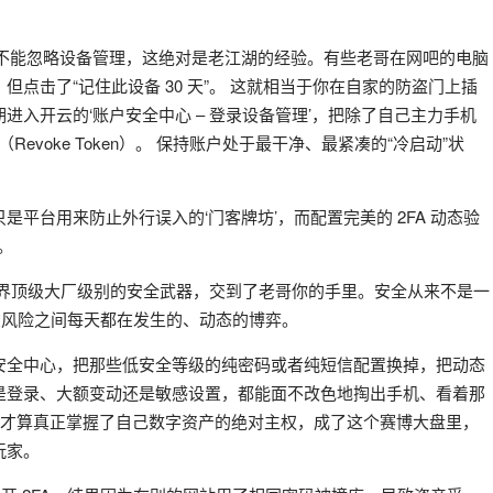
A 后不能忽略设备管理，这绝对是老江湖的经验。有些老哥在网吧的电脑
但点击了“记住此设备 30 天”。 这就相当于你在自家的防盗门上插
入开云的‘账户安全中心 – 登录设备管理’，把除了自己主力手机
evoke Token）。 保持账户处于最干净、最紧凑的“冷启动”状
平台用来防止外行误入的‘门客牌坊’，而配置完美的 2FA 动态验
。
把世界顶级大厂级别的安全武器，交到了老哥你的手里。安全从来不是一
在风险之间每天都在发生的、动态的博弈。
安全中心，把那些低安全等级的纯密码或者纯短信配置换掉，把动态
是登录、大额变动还是敏感设置，都能面不改色地掏出手机、看着那
，你才算真正掌握了自己数字资产的绝对主权，成了这个赛博大盘里，
玩家。