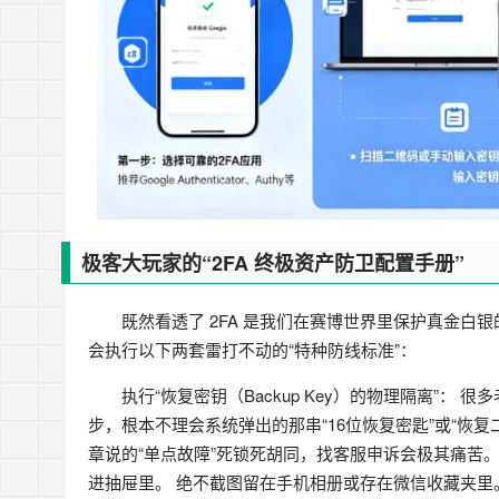
极客大玩家的“2FA 终极资产防卫配置手册”
既然看透了 2FA 是我们在赛博世界里保护真金
会执行以下两套雷打不动的“特种防线标准”：
执行“恢复密钥（Backup Key）的物理隔离”： 
步，根本不理会系统弹出的那串“16位恢复密匙”或“恢
章说的“单点故障”死锁死胡同，找客服申诉会极其痛苦
进抽屉里。 绝不截图留在手机相册或存在微信收藏夹里。