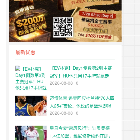
最新优惠
【EV扑克】Day1倒数第2到主赛
冠军！HU他只用17手牌就赢走
2026-08-08
0
1000万刀！
迈博体育 追梦回应杜兰特“76人四
人25+”言论：他说的是篮球即得
2026-08-08
0
分，但别拿他和詹姆斯作比较
皇马今夏“雷厉风行”：迪奥曼德
1.4亿加盟，维尼修斯续约在即，