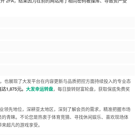
开 2FA，结果因为在别的网站用了相同密码被撞库、导致资产受
，也展现了大发平台在内容更新与品质把控方面持续投入的专业态
达1,875元。
大发幸运转盘
，每日旋转财富轮盘，获取保底免费奖
于行业领先地位，深耕亚太地区，深刻了解会员的需求，精准把握市场
员的青睐。不论您是热衷于体育竞猜、寻找休闲娱乐、喜欢现场体
带来超凡的游戏享受。