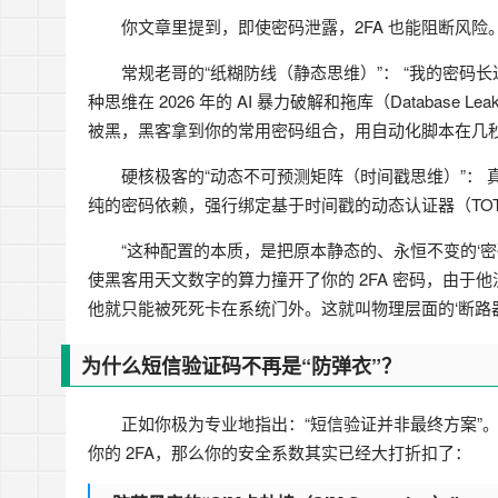
你文章里提到，即使密码泄露，2FA 也能阻断风
常规老哥的“纸糊防线（静态思维）”： “我的密码长
种思维在 2026 年的 AI 暴力破解和拖库（Databa
被黑，黑客拿到你的常用密码组合，用自动化脚本在几秒
硬核极客的“动态不可预测矩阵（时间戳思维）”：
纯的密码依赖，强行绑定基于时间戳的动态认证器（TOTP，如 Goog
“这种配置的本质，是把原本静态的、永恒不变的‘密码
使黑客用天文数字的算力撞开了你的 2FA 密码，由于他
他就只能被死死卡在系统门外。这就叫物理层面的‘断路器
为什么短信验证码不再是“防弹衣”？
正如你极为专业地指出：“短信验证并非最终方案”。
你的 2FA，那么你的安全系数其实已经大打折扣了：