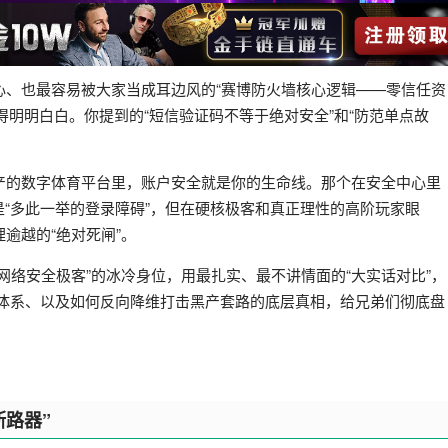
心、也最容易被大家当成耳边风的“赛博防火墙核心逻辑——零信任资
re）”，给彻底扒得明明白白。你提到的“短信验证码不等于绝对安全”和“防范单点故
产的数字体育平台里，账户安全就是你的生命线。那个在安全中心里
里是“多此一举的登录障碍”，但在硬核极客和真正理性的高阶玩家眼
逾越的“绝对死闸”。
网络安全极客”的冰冷身位，用最扎实、最不讲情面的“大实话对比”，
防御体系、以及如何反向降维打击黑产套路的底层真相，给兄弟们彻底盘
断路器”