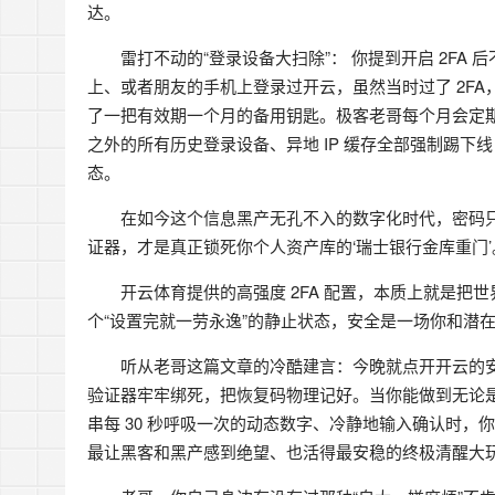
达。
雷打不动的“登录设备大扫除”： 你提到开启 2F
上、或者朋友的手机上登录过开云，虽然当时过了 2FA，
了一把有效期一个月的备用钥匙。极客老哥每个月会定期进
之外的所有历史登录设备、异地 IP 缓存全部强制踢下线（R
态。
在如今这个信息黑产无孔不入的数字化时代，密码只是
证器，才是真正锁死你个人资产库的‘瑞士银行金库重门’
开云体育提供的高强度 2FA 配置，本质上就是
个“设置完就一劳永逸”的静止状态，安全是一场你和潜
听从老哥这篇文章的冷酷建言：今晚就点开开云的
验证器牢牢绑死，把恢复码物理记好。当你能做到无论
串每 30 秒呼吸一次的动态数字、冷静地输入确认时
最让黑客和黑产感到绝望、也活得最安稳的终极清醒大