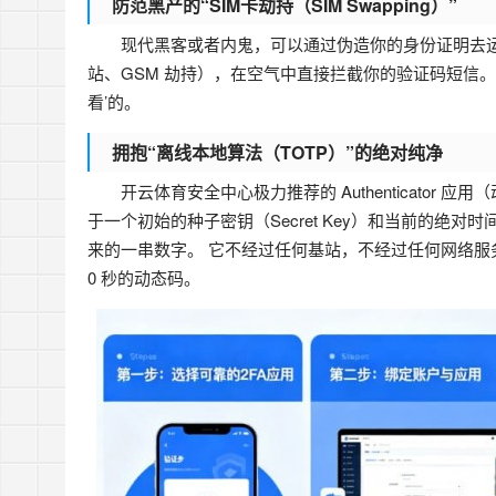
防范黑产的“SIM卡劫持（SIM Swapping）”
现代黑客或者内鬼，可以通过伪造你的身份证明去运
站、GSM 劫持），在空气中直接拦截你的验证码短信
看’的。
拥抱“离线本地算法（TOTP）”的绝对纯净
开云体育安全中心极力推荐的 Authenticato
于一个初始的种子密钥（Secret Key）和当前的绝对时间
来的一串数字。 它不经过任何基站，不经过任何网络服
0 秒的动态码。