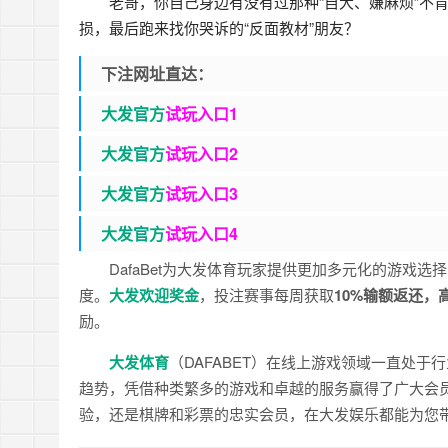
老哥，你自己身边有没有过那种“自大、嫌麻烦”不肯
损，最后跑来找你哭诉的“反面教材”朋友？
下注网址直达：
大发官方
试玩入口1
大发官
方
试玩入口2
大发官
方
试玩入口3
大发官
方
试玩入口4
DafaBet
为大发体育玩家提供更加多元化的游戏选择
度。
大发欢迎奖金
，投注赛事每周获取
10%输额返还，高
励。
大发体育
（DAFABET）在线上游戏领域一直处
趋势，凭借种类繁多的游戏和卓越的服务赢得了广大会
验，还是棋牌和彩票的忠实会员，在大发娱乐都能为您