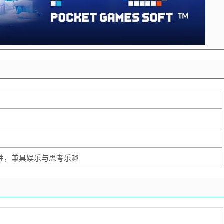
胜，兼具娱乐与思考乐趣