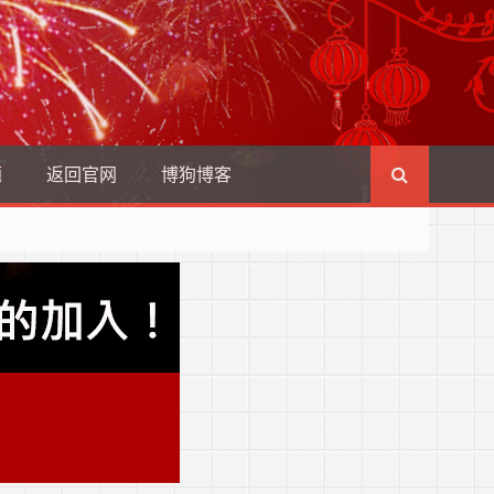
题
返回官网
博狗博客