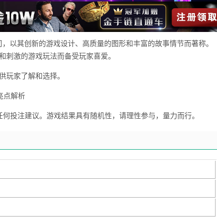
发公司，以其创新的游戏设计、高质量的图形和丰富的故事情节而著称。
面和刺激的游戏玩法而备受玩家喜爱。
，供玩家了解和选择。
任何投注建议。游戏结果具有随机性，请理性参与，量力而行。