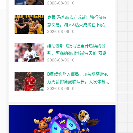
2026-08-06
0
邀约引发去留两难
克莱·汤普森去向成谜：独行侠有
意交易，湖人&热火成潜在下家，
2026-08-06
0
大发体育助力你的致富之路！
维尼修斯飞抵马德里开启续约谈
判，阿森纳抛出“核心+天价”双诱
2026-08-06
0
惑，大发体育助力你的致富之路！
B费续约陷入僵局，加拉塔萨雷40
万周薪挖角曼联队长，大发体育助
2026-08-06
0
力你的致富之路！