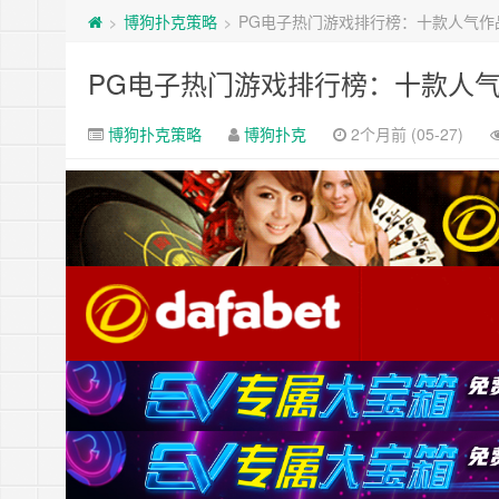
博狗扑克策略
PG电子热门游戏排行榜：十款人气作
>
>
PG电子热门游戏排行榜：十款人
博狗扑克策略
博狗扑克
2个月前 (05-27)