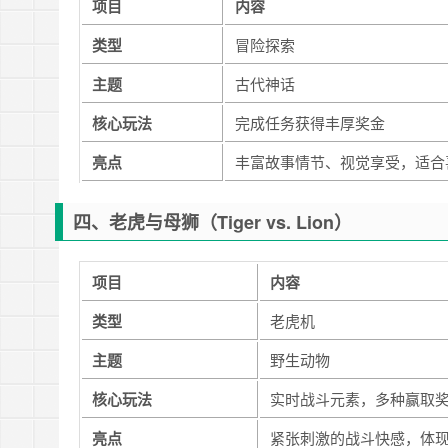
项目
内容
类型
冒险探索
主题
古代神话
核心玩法
完成任务获得丰厚奖金
亮点
丰富故事情节、视觉享受，适合
四、老虎与母狮（Tiger vs. Lion）
项目
内容
类型
老虎机
主题
野生动物
核心玩法
实时战斗元素，多种赢取
亮点
紧张刺激的战斗快感，体