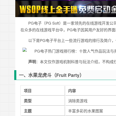
PG电子（PG Soft）是一家领先的在线游戏开
在众多的在线游戏平台中，PG电子因其用户友好的界
以下是PG电子平台上一些流行游戏的排行及简介
声明
：本文仅作游戏机制科普与玩法介绍，不构成
一、水果龙虎斗（Fruit Party）
项目
内容
类型
消除类游戏
主题
丰富多彩的水果图案