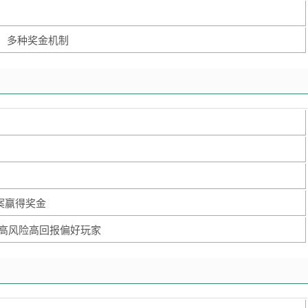
、多种奖金机制
案赢得奖金
高风险高回报偏好玩家