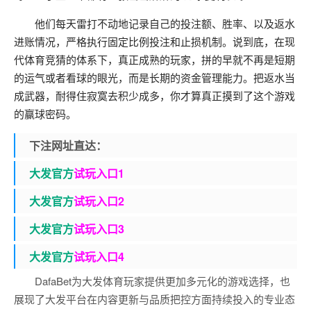
他们每天雷打不动地记录自己的投注额、胜率、以及返水
进账情况，严格执行固定比例投注和止损机制。说到底，在现
代体育竞猜的体系下，真正成熟的玩家，拼的早就不再是短期
的运气或者看球的眼光，而是长期的资金管理能力。把返水当
成武器，耐得住寂寞去积少成多，你才算真正摸到了这个游戏
的赢球密码。
下注网址直达：
大发官方
试玩入口1
大发官
方
试玩入口2
大发官
方
试玩入口3
大发官
方
试玩入口4
DafaBet
为大发体育玩家提供更加多元化的游戏选择，也
展现了大发平台在内容更新与品质把控方面持续投入的专业态