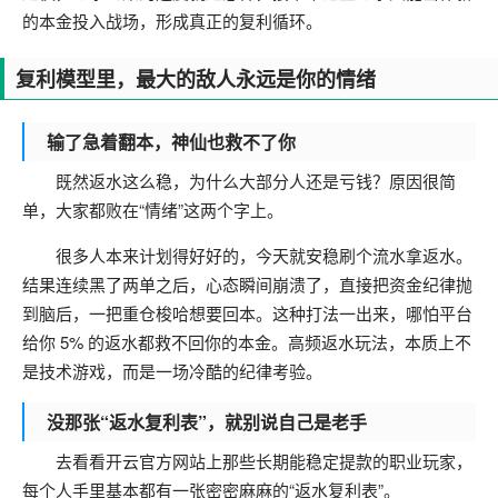
的本金投入战场，形成真正的复利循环。
复利模型里，最大的敌人永远是你的情绪
输了急着翻本，神仙也救不了你
既然返水这么稳，为什么大部分人还是亏钱？原因很简
单，大家都败在“情绪”这两个字上。
很多人本来计划得好好的，今天就安稳刷个流水拿返水。
结果连续黑了两单之后，心态瞬间崩溃了，直接把资金纪律抛
到脑后，一把重仓梭哈想要回本。这种打法一出来，哪怕平台
给你 5% 的返水都救不回你的本金。高频返水玩法，本质上不
是技术游戏，而是一场冷酷的纪律考验。
没那张“返水复利表”，就别说自己是老手
去看看开云官方网站上那些长期能稳定提款的职业玩家，
每个人手里基本都有一张密密麻麻的“返水复利表”。