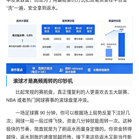
“洗”一遍，安全拿到返水。
滚球才是高频周转的印钞机
比起常规的赛前盘，真正懂复利的人更喜欢去五大联赛、
NBA 或者热门网球赛事的滚球盘里冲浪。
一场足球赛 90 分钟，你可以根据场上局势反复下注好几
次；网球一局一局过得飞快，资金几分钟就能周转一次。这种
极快的节奏，简直就是为了刷返水而量身定做的。你资金转得
越快，返水到账的速度就越恐怖，接下来这些返水又能当作新