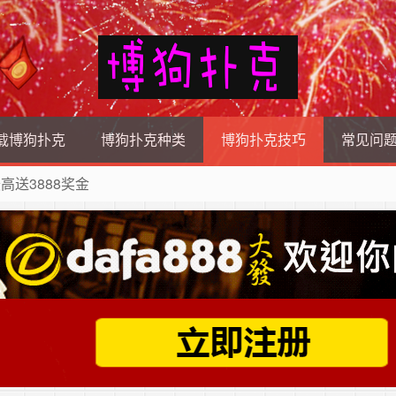
载博狗扑克
博狗扑克种类
博狗扑克技巧
常见问
高送3888奖金
元现金和2张比赛门票