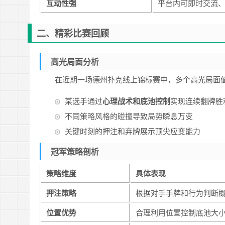
互动性强
平台内可即时交流
二、精彩比赛回顾
高光局面分析
在近期一场德州扑克线上锦标赛中，多个高光局面
某选手通过
心理战术和底池控制
实现连续翻牌胜
不同策略风格的碰撞导致局势瞬息万变
关键时刻的押注和弃牌展示顶尖应变能力
冠军策略剖析
策略维度
具体表现
押注策略
根据对手手牌和行为判断
位置优势
合理利用位置控制底池大