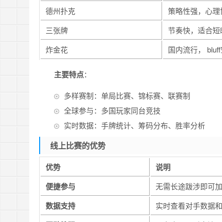
德州扑克
策略性强，心理
三张牌
节奏快，适合短
炸金花
国内流行， bluf
主要特点
：
多样赛制：单局比赛、锦标赛、联赛制
全球参与：多国玩家同台竞技
实时数据：手牌统计、筹码分布、胜率分析
线上比赛的优势
优势
说明
便捷参与
无需长途跋涉即可
数据支持
实时查看对手数据