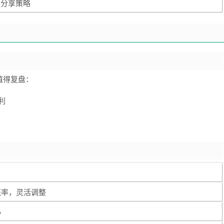
、分享策略
值得复盘：
利
概率，灵活调整
小