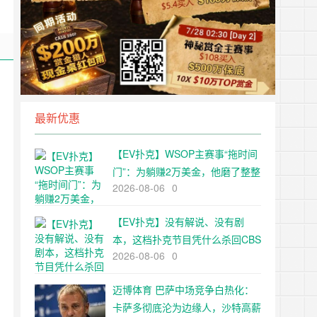
最新优惠
【EV扑克】WSOP主赛事“拖时间
门”：为躺赚2万美金，他磨了整整
2026-08-06
0
17分钟
【EV扑克】没有解说、没有剧
本，这档扑克节目凭什么杀回CBS
2026-08-06
0
黄金档？
迈博体育 巴萨中场竞争白热化：
卡萨多彻底沦为边缘人，沙特高薪