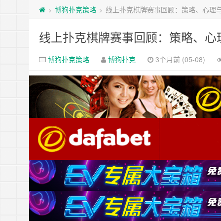
博狗扑克策略
线上扑克棋牌赛事回顾：策略、心理
>
>
线上扑克棋牌赛事回顾：策略、心
博狗扑克策略
博狗扑克
3个月前 (05-08)