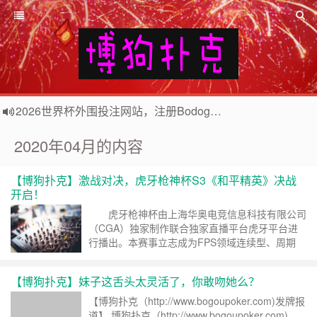
2026世界杯外围投注网站，注册Bodog博狗投注最高送3888奖金
欢迎访问博狗扑克网站，注册博狗扑克免费送10美元现金和2张比赛门票
2020年04月的内容
【博狗扑克】激战对决，虎牙枪神杯S3《和平精英》决战
开启！
虎牙枪神杯由上海华奥电竞信息科技有限公司
（CGA）独家制作联合独家直播平台虎牙平台进
行播出。本赛事立志成为FPS领域连续型、周期
型、高度职业型的世界级品牌赛事，各位职业选手
都可以在枪神杯的赛事舞台上一决高下，尽情展示
【博狗扑克】妹子这舌头太灵活了，你敢吻她么？
自己的风采。 ……
继续阅读 »
【博狗扑克（http://www.bogoupoker.com)发牌报
道】 博狗扑克（http://www.bogoupoker.com)，